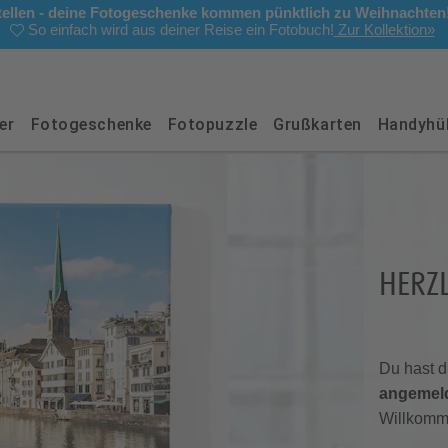
stellen - deine Fotogeschenke kommen pünktlich zu Weihnachten
So einfach wird aus deiner Reise ein Fotobuch!
Zur Kollektion»
er
Fotogeschenke
Fotopuzzle
Grußkarten
Handyhül
HERZ
Du hast 
angemel
Willkomm