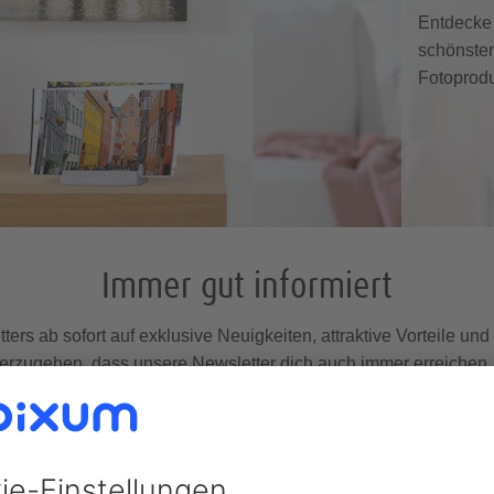
Entdecke 
schönste
Fotoprodu
Immer gut informiert
ers ab sofort auf exklusive Neuigkeiten, attraktive Vorteile un
rzugehen, dass unsere Newsletter dich auch immer erreichen, 
-Mail-Adressbuch hinzu. Eine Abmeldung ist selbstverständlich
egistrieren und noch mehr Vorteile 