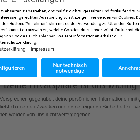
tierst du zusätzlich von folgenden Vorteilen:
ne Bilder bis zu 1 GB
ne-Alben (mit Diashow-Funktion)
 per Link auf anderen Internetseiten
orteile nutzen? Dann registriere dich jetzt ganz einfach und ko
Deine Privatsphäre ist uns wichtig
Versprechen gegenüber, deine persönlichen Informationen mit g
ließlich internen Zwecken und deiner eigenen Sicherheit zur
onen werden von uns nicht weitergegeben.