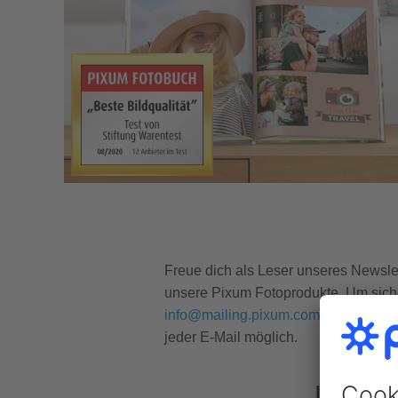
Freue dich als Leser unseres Newslett
unsere Pixum Fotoprodukte. Um siche
info@mailing.pixum.com
zu deinem E
jeder E-Mail möglich.
Jetzt r