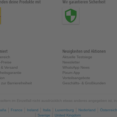
enden deine Produkte mit
Wir garantieren Sicherheit
miert
Neuigkeiten und Aktionen
ereich
Aktuelle Testsiege
-Preise
Newsletter
g & Versand
WhatsApp News
heitsgarantie
Pixum App
ion
Vorteilsangebote
zur Barrierefreiheit
Geschäfts- & Großkunden
sofern im Einzelfall nicht ausdrücklich etwas anderes angegeben ist, i
aña
France
Ireland
Italia
Luxemburg
Nederland
Österreic
Sverige
United Kingdom