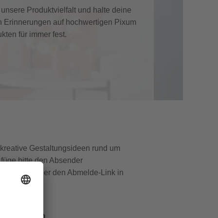
unsere Produktvielfalt und halte deine
n Erinnerungen auf hochwertigen Pixum
kten für immer fest.
d kreative Gestaltungsideen rund um
füge bitte den Absender
 jederzeit über den Abmelde-Link in
genießen