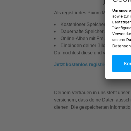
Als registriertes Pixum Mitglied profi
Kostenloser Speicherplatz für dei
Dauerhafte Speicherung von Onli
Online-Alben mit Freunden teilen
Einbinden deiner Bilder und Alben
Du möchtest diese und viele weitere V
Jetzt kostenlos registrieren »
Deinem Vertrauen in uns steht unser 
versichern, dass deine Daten aussch
dienen. Die gespeicherten Informati