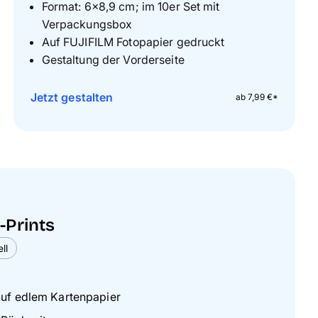
Format: 6×8,9 cm; im 10er Set mit
Verpackungsbox
Auf FUJIFILM Fotopapier gedruckt
Gestaltung der Vorderseite
Jetzt gestalten
ab 7,99 €*
-Prints
-Prints
-Prints
ll
ll
ll
auf edlem Kartenpapier
auf edlem Kartenpapier
auf edlem Kartenpapier