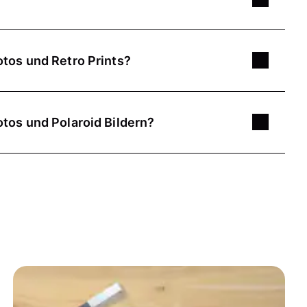
r Sofortbildkamera-Fotos gestaltet sind. Von
durch ihr Format und ihren charakteristischen weißen
otos und Retro Prints?
.
oabzüge, die Bilder werden auf Fotopapier
stellen und sie zum Beispiel als Geschenk für
 mit glänzender Oberfläche gestaltbar. Bei Pixum
Foto-Varianten wie
Fotostreifen
oder
quadratischen
tos und Polaroid Bildern?
inzeln oder in Sets bestellen.
ine abwechslungsreiche Dynamik.
tbildkamera der Marke Polaroid aufgenommen wurden.
ckverfahren auf mattes Kartenpapier gedruckt. Hier
von Sofotbildkameras anderer Marken stammten.
eben gestalten. Sie sind nur im Set mit Bilderbox
are weiße Rand.
ch an der Sofortbild-Optik. Es handelt sich dabei
en typischen weißen Rand. Bei den Retro-Fotos
Kameras aufgenommen wurden, sondern um