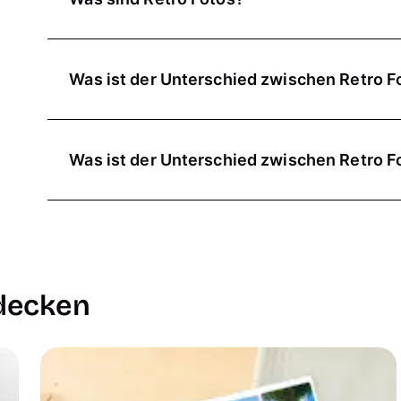
Retro Fotos von Pixum sind Bilder, die im Stil alte
klassischen Fotoabzügen
unterscheiden sie sich 
Was ist der Unterschied zwischen Retro F
Rand, der den Bildern ihren Vintage-Look verleiht
Bei den Retro Fotos handelt es sich um echte Fot
Bei Pixum kannst du deine Fotos im Retro-Look be
ausbelichtet und sind sowohl mit matter als auch
Freunde verwenden. In Kombination mit anderen 
Was ist der Unterschied zwischen Retro Fo
erhältst du sie in zwei Größen und du kannst sie e
Fotos
sorgen im
Fotoalbum
oder
Scrapbook
für e
Polaroid Bilder, sind Fotos, die mit einer Sofor
Bei den Retro Prints wird dein Bild im Digitaldru
Der Begriff etablierte sich auch für Fotos, die 
kannst du auch die Rückseite der Prints nach Beli
Typisch für Polaroid Bilder ist ihr unverwechselb
erhältlich.
Das Design der Retro Fotos bei Pixum orientiert si
Beide Varianten haben den für Sofortbildaufnahm
tdecken
aber nicht um Bilder, die mit entsprechenden 
kannst du ihn bunt einfärben.
ausbelichtete Fotoabzüge.