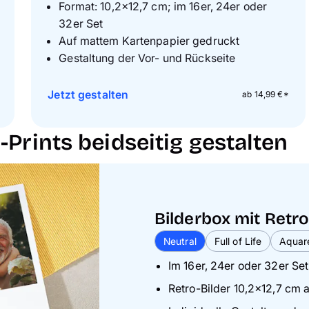
Format: 10,2×12,7 cm; im 16er, 24er oder
32er Set
Auf mattem Kartenpapier gedruckt
Gestaltung der Vor- und Rückseite
Jetzt gestalten
ab 14,99 €*
-Prints beidseitig gestalten
Bilderbox mit Retro
Bilderbox mit Retro
Bilderbox mit Retro
Neutral
Neutral
Neutral
Full of Life
Full of Life
Full of Life
Aquare
Aquare
Aquare
Im 16er, 24er oder 32er Set
Im 16er, 24er oder 32er Set
Im 16er, 24er oder 32er Set
Retro-Bilder 10,2×12,7 cm 
Retro-Bilder 10,2×12,7 cm 
Retro-Bilder 10,2×12,7 cm 