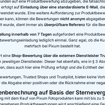
Kunden auf eine Produktbewertung abzugeben, die tatsächlic
erfolgt auf
Einladung über eine standardisierte E-Mail
, d
rwendet wurde. Eine weitere Aufforderung zur Produktbewer
en kann, können die Bewertungen
nicht anonym
abgegeben 
t wurde, dient immer als
überprüfbare Referenz
für die Be
ellung innerhalb von 7 Tagen
aufgefordert eine Produktbew
tbewertungseinladung lediglich einmal. Ganz egal, ob die K
mehrfach bei Pixum bestellt hat.
t eine
Shop-Bewertung über die externen Dienstleister Tr
m jeweiligen Dienstleister. Dieser hat ebenfalls, wie in § 3
, dass auch hier eine Prüfung erfolgt und die Echtheit der
ewertungen, Trusted Shops und Trustpilot, bieten keine Vort
r die Abgabe einer positiven oder die Rücknahme einer neg
enberechnung auf Basis der Sternever
g mit dem Kauf von Pixum Fotoprodukten kann mit bis zu 5
bgegebenen Produktbewertungen wird anschließend eine Ge