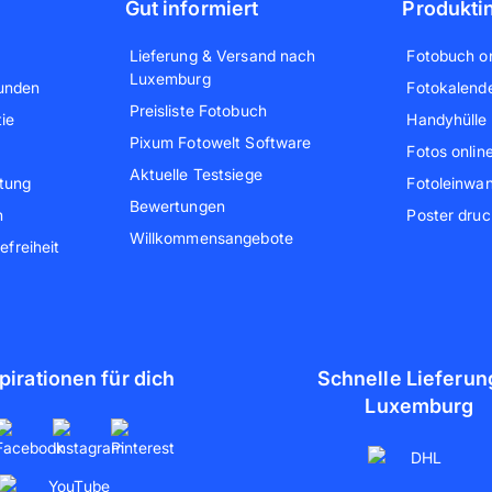
Gut informiert
Produkti
Lieferung & Versand nach
Fotobuch on
Luxemburg
unden
Fotokalende
Preisliste Fotobuch
ie
Handyhülle 
Pixum Fotowelt Software
Fotos onlin
Aktuelle Testsiege
tung
Fotoleinwa
Bewertungen
n
Poster dru
Willkommensangebote
efreiheit
pirationen für dich
Schnelle Lieferun
Luxemburg