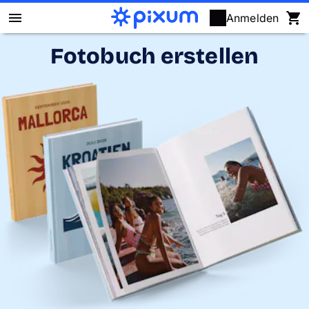
Anmelden
Fotobuch erstellen
Pixum Fotobuch
Fotos
Wandbilder
Fotokalender
Fotogeschenke
Fotopuzzle
Grußkarten