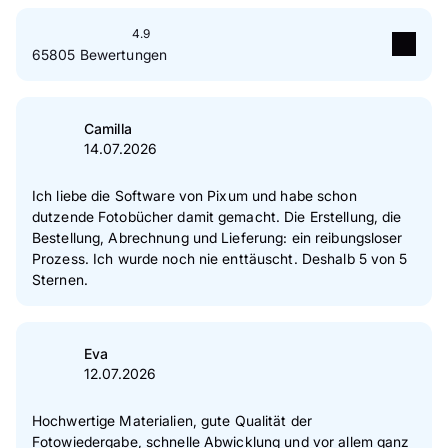
4.9
65805 Bewertungen
5
Sterne
89 %
4
Sterne
10 %
Camilla
14.07.2026
3
Sterne
1 %
2
Sterne
0 %
Ich liebe die Software von Pixum und habe schon
dutzende Fotobücher damit gemacht. Die Erstellung, die
1
Sterne
0 %
Bestellung, Abrechnung und Lieferung: ein reibungsloser
Prozess. Ich wurde noch nie enttäuscht. Deshalb 5 von 5
Zur Echtheit der Bewertungen
Sternen.
Eva
12.07.2026
Hochwertige Materialien, gute Qualität der
Fotowiedergabe, schnelle Abwicklung und vor allem ganz