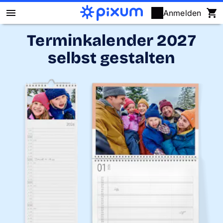
Anmelden
Terminkalender 2027
Pixum Fotobuch
selbst gestalten
Fotos
Wandbilder
Fotokalender
Fotogeschenke
Fotopuzzle
Grußkarten