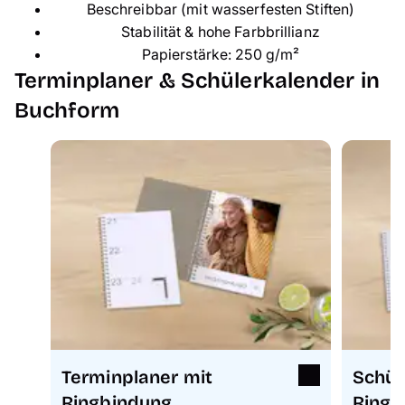
Beschreibbar (mit wasserfesten Stiften)
Stabilität & hohe Farbbrillianz
Papierstärke: 250 g/m²
Terminplaner & Schülerkalender in
Buchform
Terminplaner mit
Schül
Ringbindung
Ringb