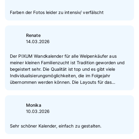
Farben der Fotos leider zu intensiv/ verfälscht
Renate
14.03.2026
Der PIXUM Wandkalender für alle Welpenkäufer aus
meiner kleinen Familienzucht ist Tradition geworden und
begeistert sehr. Die Qualität ist top und es gibt viele
Individualisierungsmöglichkeiten, die im Folgejahr
übernommen werden können. Die Layouts für das
Kalendarium sind vielfältig. Noch ein Creativ-Vorschlag,
der den Spagat zwischen künstlerischem Bildanspruch
und dem Faktum Terminkalender erleichtern würde:
Monika
Könnte die Transparenz des Kalender-Textfeldes zum Bild
10.03.2026
hin fließend ansteigen? Vielen Dank! Nosy Nostril Parson
Russell Terrier
Sehr schöner Kalender, einfach zu gestalten.