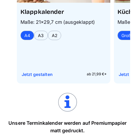
Klappkalender
Küche
Maße: 21×29,7 cm (ausgeklappt)
Maße: 
A4
A3
A2
Groß
Jetzt gestalten
Jetzt g
ab 21,99 €*
Unsere Terminkalender werden auf Premiumpapier
matt gedruckt.