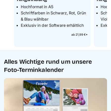
Hochformat in A5
Hochf
Schriftfarben in Schwarz, Rot, Grün
Schri
& Blau wählbar
Viole
Exklusiv in der Software erhältlich
Exklu
ab 21,99 €*
Alles Wichtige rund um unsere
Foto-Terminkalender