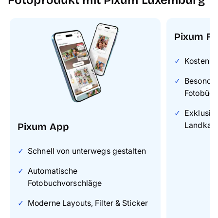
Pixum Fo
Kostenlo
Besonders
Fotobüch
Exklusiv
Landkart
Pixum App
Schnell von unterwegs gestalten
Automatische
Fotobuchvorschläge
Moderne Layouts, Filter & Sticker