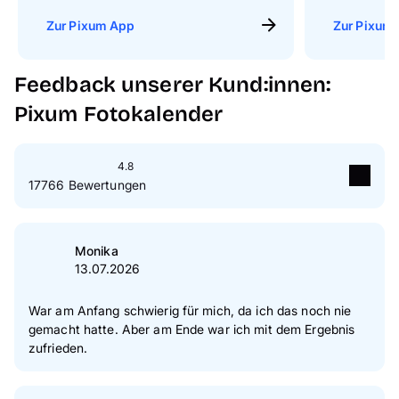
Zur Pixum App
Zur Pixum 
Feedback unserer Kund:innen:
Pixum Fotokalender
4.8
17766 Bewertungen
5
Sterne
86 %
4
Sterne
12 %
Monika
13.07.2026
3
Sterne
1 %
2
Sterne
0 %
War am Anfang schwierig für mich, da ich das noch nie
gemacht hatte. Aber am Ende war ich mit dem Ergebnis
1
Sterne
1 %
zufrieden.
Zur Echtheit der Bewertungen