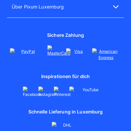
Fotokalender gestalten
Bewertungen
Über Pixum Luxemburg
Handyhülle selbst gestalten
Willkommensangebote
Über uns
Fotos online bestellen
Jobs
Fotoleinwand
Presse
Sichere Zahlung
Poster drucken
Nachhaltigkeit
Soziales Engagement
Kooperationen
Partnerschaften
Inspirationen für dich
artboxONE
Schnelle Lieferung in Luxemburg