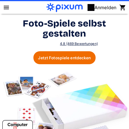
Anmelden
Foto-Spiele selbst
Pixum Fotobuch
gestalten
Fotos
4.8 (469 Bewertungen)
Wandbilder
Jetzt Fotospiele entdecken
Fotokalender
Fotogeschenke
Fotopuzzle
Grußkarten