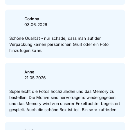
5
Sterne
86 %
4
Sterne
10 %
Corinna
03.06.2026
3
Sterne
2 %
2
Sterne
0 %
Schöne Qualität - nur schade, dass man auf der
Verpackung keinen persönlichen Gruß oder ein Foto
1
Sterne
1 %
hinzufügen kann.
Zur Echtheit der Bewertungen
Anne
21.05.2026
Superleicht die Fotos hochzuladen und das Memory zu
bestellen. Die Motive sind hervorragend wiedergegeben
und das Memory wird von unserer Enkeltochter begeistert
gespielt. Auch die schöne Box ist toll. Bin sehr zufrieden.