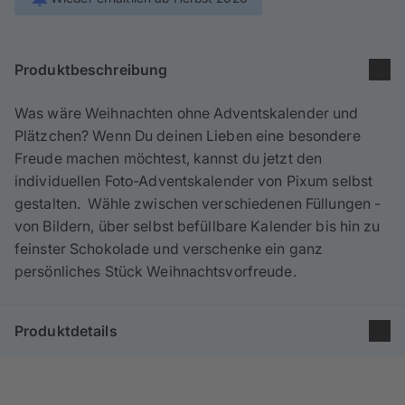
Handyhüllen
Anlässe
Produktbeschreibung
Service
Was wäre Weihnachten ohne Adventskalender und
Plätzchen? Wenn Du deinen Lieben eine besondere
Anmelden / Registrieren
Freude machen möchtest, kannst du jetzt den
individuellen Foto-Adventskalender von Pixum selbst
Reisekollektion
gestalten. Wähle zwischen verschiedenen Füllungen -
von Bildern, über selbst befüllbare Kalender bis hin zu
feinster Schokolade und verschenke ein ganz
persönliches Stück Weihnachtsvorfreude.
Produktdetails
Produkt: Foto-Adventskalender mit Ferrero
Pralinen