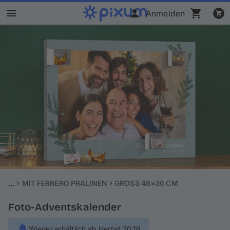
Anmelden
Pixum Fotobuch
Fotos
Wandbilder
Fotokalender
Fotogeschenke
Fotopuzzle
...
MIT FERRERO PRALINEN
GROSS 48×36 CM
Foto-Adventskalender
Grußkarten
Wieder erhältlich ab Herbst 2026