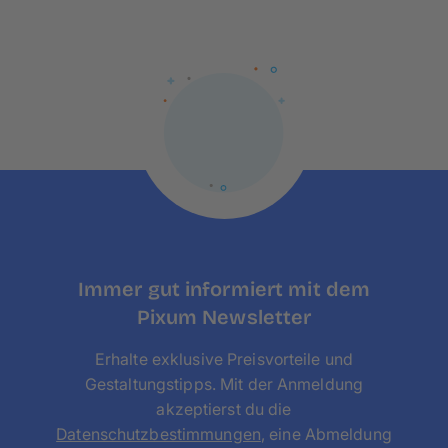
Größe: Groß 48×36 cm
Ausrichtung: Quer
Variationen: Ohne Fototürchen
Immer gut informiert mit dem
Pixum Newsletter
Erhalte exklusive Preisvorteile und
Gestaltungstipps. Mit der Anmeldung
akzeptierst du die
Datenschutzbestimmungen
, eine Abmeldung