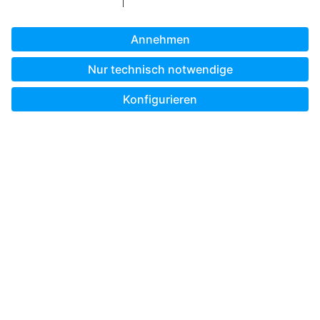
Unterwegs gestalten mit der Pixum App
Bestellland wählen:
* Alle Preisangaben verstehen sich, sofern im Einzelfall nicht
ausdrücklich etwas anderes angegeben ist, inkl. MwSt. und
zzgl. Versandkosten.