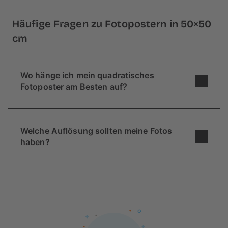
Häufige Fragen zu Fotopostern in 50×50
cm
Wo hänge ich mein quadratisches
Fotoposter am Besten auf?
Wo dein neues 50×50 cm Fotoposter am Besten
seinen neuen Platz findet, kommt ganz darauf
Welche Auflösung sollten meine Fotos
an, ob du dich für ein Einzelnes oder gleich eine
haben?
Bilderreihe / Bilderwand entscheidest.
Solo würde es sich gut über einer Kommode
Beim Format 50×50 cm empfehlen wir dir Fotos
machen, zwei Poster in dem Format wirken gut
mit einer Mindestauflösung von
3000x3000
über einem Doppelbett. Für eine Bilderwand mit
Pixeln
zu benutzen.
mehreren Reihen solltest du dir eine relativ leere
Aber keine Sorge, auf all unseren Bestellwegen
Wand suchen, da zusätzliche Möbel hier
erhältst du einen Hinweis, sollte die Qualität
überladen wirken können.