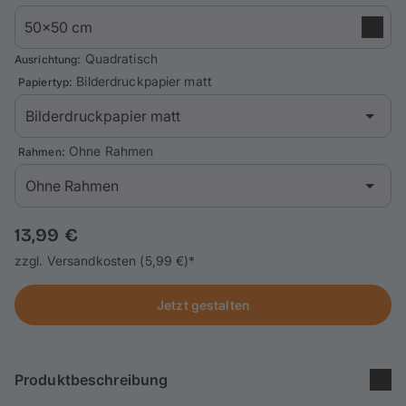
Handyhüllen
Anlässe
: Quadratisch
Ausrichtung
: Bilderdruckpapier matt
Papiertyp
Service
: Ohne Rahmen
Rahmen
Anmelden / Registrieren
Reisekollektion
13,99 €
zzgl. Versandkosten (5,99 €)*
Jetzt gestalten
Produktbeschreibung