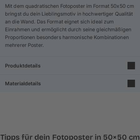
Mit dem quadratischen Fotoposter im Format 50x50 cm
bringst du dein Lieblingsmotiv in hochwertiger Qualität
an die Wand.
Das Format eignet sich ideal zum
Einrahmen und ermöglicht durch seine gleichmäßigen
Proportionen besonders harmonische Kombinationen
mehrerer Poster.
Produktdetails
Gruppe: Poster & Leinwand
Materialdetails
Produkt: Fotoposter
Größe: 50×50 cm
Für dein Fotoposter stehen verschiedene
Format: Quadratisch
Premium‑Papierarten zur Auswahl. Je nach Format
Papiertyp: Bilderdruckpapier matt
kann die verfügbare Papierauswahl variieren.
Alle Papierarten sind UV‑beständig und bieten eine
hohe Schärfe sowie brillante Farbwiedergabe. Sie
Tipps für dein Fotoposter in 50×50 cm