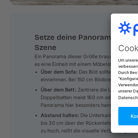
Setze deine Panorama-Leinwa
Szene
Ein Panorama dieser Größe braucht einen Ank
es eine Einheit mit einem Möbelstück.
Über dem Sofa:
Das Bild sollte etwa 2/3 b
einnehmen. Bei 150 cm Bildbreite passt das
Über dem Bett:
Zentriere die Leinwand üb
Doppelbetten meist 160 cm oder 180 cm br
Panorama hier besonders harmonisch und 
Abstand halten:
Die Unterkante der Leinw
bis 30 cm über der Rückenlehne oder dem 
zu hoch, reißt die visuelle Verbindung zu