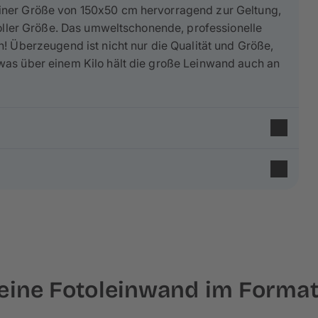
iner Größe von 150x50 cm hervorragend zur Geltung,
voller Größe. Das umweltschonende, professionelle
! Überzeugend ist nicht nur die Qualität und Größe,
was über einem Kilo hält die große Leinwand auch an
 65% aus Baumwolle
und 35% aus Polyester und
. Die feine Leinenstruktur und
matte Optik
verleiht
nd Fichtenholz aus nachhaltiger Forstwirtschaft
,
deine Fotoleinwand im Forma
ert. Deine Fotoleinwand wird auf einen ca. 2 cm hohen
nes Fotos umgeschlagen werden – behalte das bei der