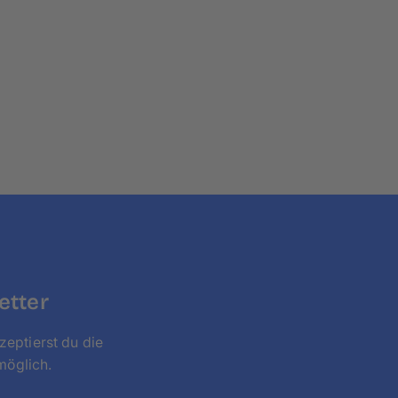
Reiniger zurück, da sie der Oberfläche schaden
etter
zeptierst du die
möglich.