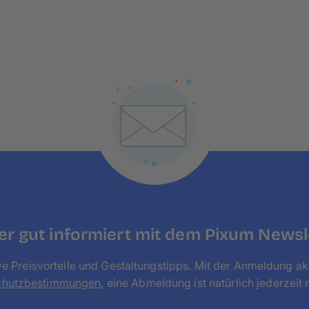
greife nicht auf feuchte Tücher und aggressive 
können.
r gut informiert mit dem Pixum Newsl
ve Preisvorteile und Gestaltungstipps. Mit der Anmeldung ak
chutzbestimmungen
, eine Abmeldung ist natürlich jederzeit 