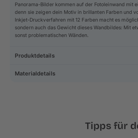
Panorama-Bilder kommen auf der Fotoleinwand mit e
denn sie zeigen dein Motiv in brillanten Farben und 
Inkjet-Druckverfahren mit 12 Farben macht es möglich
sondern auch das Gewicht dieses Wandbildes: Mit et
sonst problematischen Wänden.
Produktdetails
Gruppe: Poster & Leinwand
Materialdetails
Größe: 150×50 cm
Format: Panorama
Unsere Leinwände im Format 150×50 cm bestehen
zu
Druckverfahren: Inkjetdruck
werden nach
besten Standards in Europa
produziert
Holzkeilrahmen: 2 cm
deinem Foto einen malerischen Effekt.
Für unsere Rahmen verwenden wir
echtes Kiefern- u
Tipps für 
welches höchste
Stabilität und Langlebigkeit
garanti
Keilrahmen gespannt, wodurch am Rand ca. 3 cm dei