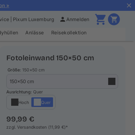
ion »
vice | Pixum Luxemburg
Anmelden
yhüllen
Anlässe
Reisekollektion
Fotoleinwand 150×50 cm
Größe
: 150×50 cm
Ausrichtung
: Quer
Hoch
Quer
99,99 €
zzgl. Versandkosten (11,99 €)*