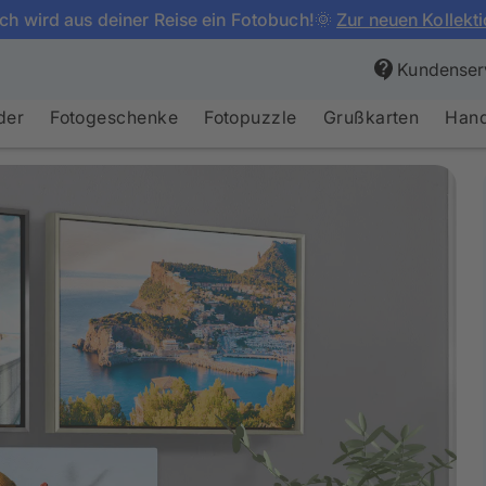
ch wird aus deiner Reise ein Fotobuch!🌞
Zur neuen Kollekt
Kundenser
der
Fotogeschenke
Fotopuzzle
Grußkarten
Hand