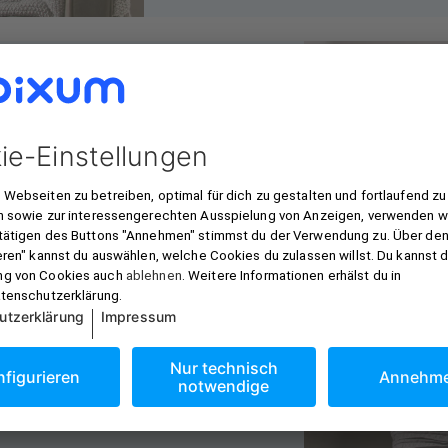
nd richtig in
erpunkt. Idealerweise bildet
is 3/4 der Breite des Sofas
 perfekt zu einem Dreisitzer.
er dem Kopfteil. Da
eit sind, wirkt das 150 cm
edel.
and sollte idealerweise 20
Kopfteil hängen. Hängt sie
m Möbelstück ab.