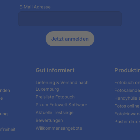
E-Mail Adresse
Jetzt anmelden
Gut informiert
Produkti
Lieferung & Versand nach
Fotobuch onl
Luxemburg
unden
Fotokalende
Preisliste Fotobuch
ie
Handyhülle s
Pixum Fotowelt Software
Fotos online
Aktuelle Testsiege
tung
Fotoleinwan
Bewertungen
Poster druc
Willkommensangebote
freiheit