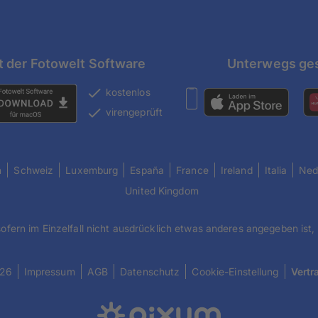
t der Fotowelt Software
Unterwegs ges
kostenlos
virengeprüft
h
Schweiz
Luxemburg
España
France
Ireland
Italia
Ned
United Kingdom
sofern im Einzelfall nicht ausdrücklich etwas anderes angegeben ist,
026
Impressum
AGB
Datenschutz
Cookie-Einstellung
Vertr