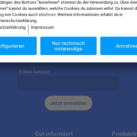
r gut informiert mit dem Pixum Newsl
ve Preisvorteile und Gestaltungstipps. Mit der Anmeldung ak
chutzbestimmungen
, eine Abmeldung ist natürlich jederzeit 
E-Mail Adresse
Jetzt anmelden
Gut informiert
Produkti