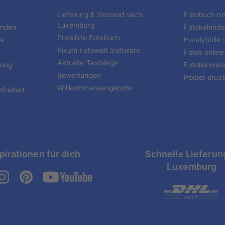
Lieferung & Versand nach
Fotobuch onl
Luxemburg
unden
Fotokalende
Preisliste Fotobuch
ie
Handyhülle s
Pixum Fotowelt Software
Fotos online
Aktuelle Testsiege
tung
Fotoleinwan
Bewertungen
Poster druc
Willkommensangebote
freiheit
pirationen für dich
Schnelle Lieferun
Luxemburg