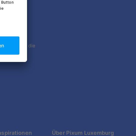
etter
zeptierst du die
möglich.
nspirationen
Über Pixum Luxemburg