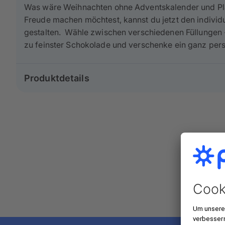
Was wäre Weihnachten ohne Adventskalender und Pl
Freude machen möchtest, kannst du jetzt den individ
gestalten. Wähle zwischen verschiedenen Füllungen - 
zu feinster Schokolade und verschenke ein ganz per
Produktdetails
Produkt: Foto-Adventskalender mit Schokolade 
Größe: Medium 30×20 cm
Ausrichtung: Quer
Variationen: Ohne Fototürchen