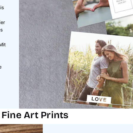
is
ier
es
Mit
e
Fine Art Prints