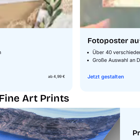
Fotoposter auf
m
Ü
ber 40 verschiede
G
roße Auswahl an D
Jetzt gestalten
ab 4,99 €
ine Art Prints
P