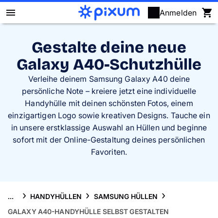
Anmelden
Pixum Fotobuch
Gestalte deine neue
Galaxy A40-Schutzhülle
Fotos
Verleihe deinem Samsung Galaxy A40 deine
Wandbilder
persönliche Note – kreiere jetzt eine individuelle
Handyhülle mit deinen schönsten Fotos, einem
einzigartigen Logo sowie kreativen Designs. Tauche ein
Fotokalender
in unsere erstklassige Auswahl an Hüllen und beginne
sofort mit der Online-Gestaltung deines persönlichen
Fotogeschenke
Favoriten.
Fotopuzzle
Grußkarten
...
HANDYHÜLLEN
SAMSUNG HÜLLEN
GALAXY A40-HANDYHÜLLE SELBST GESTALTEN