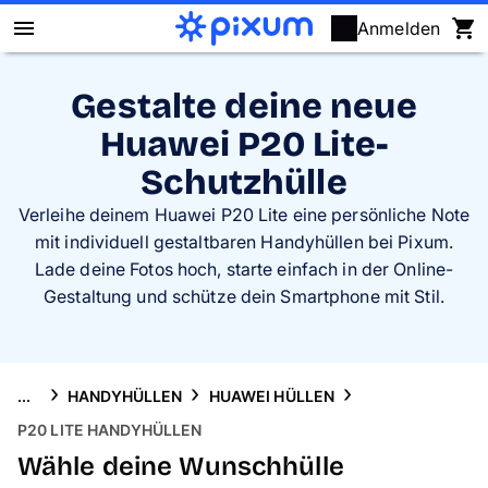
Anmelden
Pixum Fotobuch
Gestalte deine neue
Huawei P20 Lite-
Fotos
Schutzhülle
Wandbilder
Verleihe deinem Huawei P20 Lite eine persönliche Note
mit individuell gestaltbaren Handyhüllen bei Pixum.
Fotokalender
Lade deine Fotos hoch, starte einfach in der Online-
Gestaltung und schütze dein Smartphone mit Stil.
Fotogeschenke
Fotopuzzle
...
HANDYHÜLLEN
HUAWEI HÜLLEN
P20 LITE HANDYHÜLLEN
Grußkarten
Wähle deine Wunschhülle