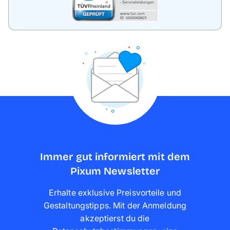
Immer gut informiert mit dem
Pixum Newsletter
Erhalte exklusive Preisvorteile und
Gestaltungstipps. Mit der Anmeldung
akzeptierst du die